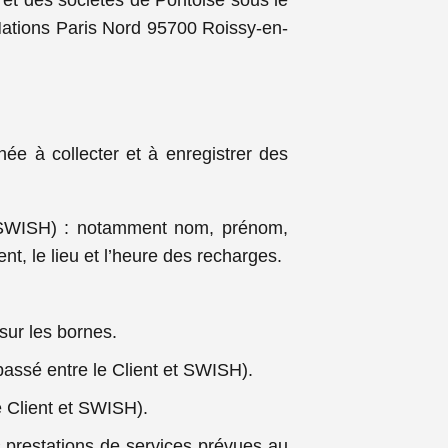
et des sociétés de Pontoise sous le
 Nations Paris Nord 95700 Roissy-en-
ée à collecter et à enregistrer des
et SWISH) : notamment nom, prénom,
t, le lieu et l’heure des recharges.
sur les bornes.
passé entre le Client et SWISH).
e Client et SWISH).
es prestations de services prévues au