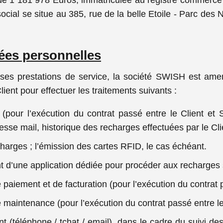
e 1 181 978 Euros, immatriculée au registre commerce 
cial se situe au 385, rue de la belle Etoile - Parc des
nées personnelles
 ses prestations de service, la société SWISH est amen
ent pour effectuer les traitements suivants :
 (pour l’exécution du contrat passé entre le Client 
se mail, historique des recharges effectuées par le Clien
harges ; l’émission des cartes RFID, le cas échéant.
nt d’une application dédiée pour procéder aux recharges 
paiement et de facturation (pour l’exécution du contrat 
 maintenance (pour l’exécution du contrat passé entre l
ent (téléphone / tchat / email), dans le cadre du suivi d